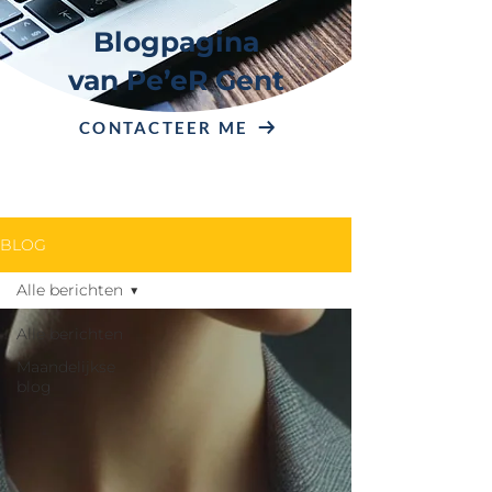
Blogpagina
van Pe’eR Gent
CONTACTEER ME
BLOG
Alle berichten
Alle berichten
Maandelijkse
blog