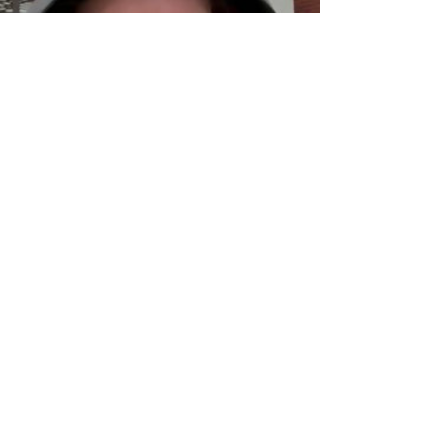
Load video
11 dec 2024
1 minuten om te lezen
De Nieuwe Website is Live!
Benieuwd wat we doen, hoe we groeien en
waar jij mee kan aansluiten? Neem snel een
kijkje: www.peer-gent.be 🌐 Maar dat is niet...