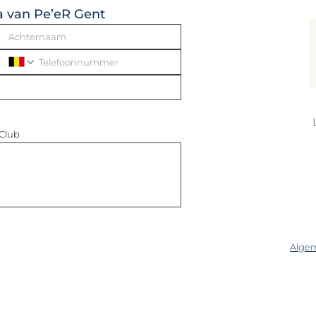
a van Pe’eR Gent
 Club
Alge