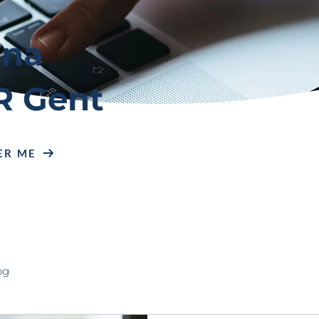
ina
R Gent
ER ME
og