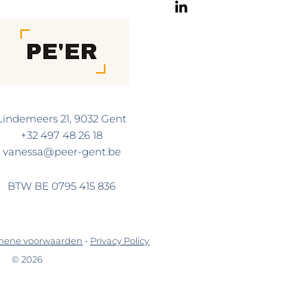
Lindemeers 21, 9032 Gent
+32 497 48 26 18
vanessa@peer-gent.be
BTW BE 0795 415 836
mene voorwaarden
-
Privacy Policy
© 2026